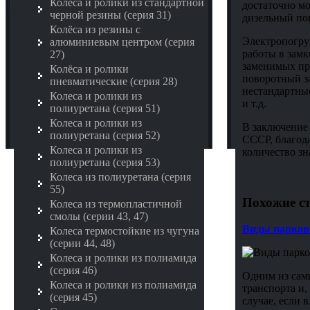
Колёса и ролики из стандартной
достаточно м
черной резины (серия 31)
дизельный по
Колёса из резины с
Электропогруз
алюминиевым центром (серия
работы в замк
27)
заменимых пр
Колёса и ролики
поворотный за
пневматические (серия 28)
нестандартные
Колеса и ролики из
и т.д.
полиуретана (серия 51)
Колеса и ролики из
В заключение 
полиуретана (серия 52)
СССР, благода
Колеса и ролики из
количество з
полиуретана (серия 53)
Колеса из полиуретана (серия
55)
Похожие ст
Колеса из термопластичной
смолы (серии 43, 47)
Виды парков
Колеса термостойкие из чугуна
(серии 44, 48)
Колеса и ролики из полиамида
(серия 46)
Одним из сам
Колеса и ролики из полиамида
транспорта и,
(серия 45)
случае, если 