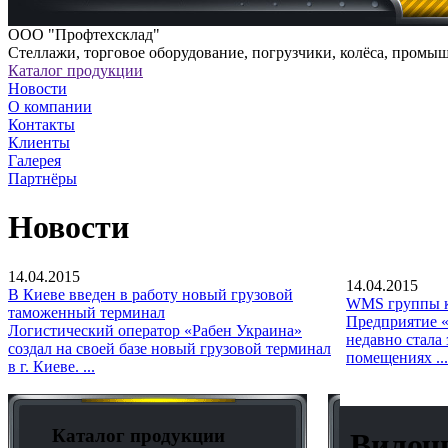
ООО "Профтехсклад"
Cтеллажи, торговое оборудование, погрузчики, колёса, промы
Каталог продукции
Новости
О компании
Контакты
Клиенты
Галерея
Партнёры
Новости
14.04.2015
14.04.2015
В Киеве введен в работу новый грузовой
WMS группы к
таможенный терминал
Предприятие «
Логистический оператор «Рабен Украина»
недавно стала
создал на своей базе новый грузовой терминал
помещениях ...
в г. Киеве. ...
Каталог продукции
Вилочн