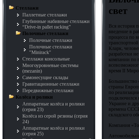
свет
Стеллажи
Паллетные стеллажи
Глубинные набивные стеллажи
Вся история п
“Drive-in pallet racking”
введение в ра
Полочные стеллажи
процесса по в
Полочные стеллажи
транспортной 
Полочные стеллажи
Кларк, челове
"Minirack"
разработки не
Стеллажи консольные
компании по 
всевозможног
Многоуровневые системы
время II Миро
(mezanin)
Самонесущие склады
Большинство 
Гравитационные стеллажи
страны Европы
Передвижные стеллажи
по реализации
Колёса и ролики
подключился 
Украине и дру
Аппаратные колёса и ролики
времена СССР
(серия 23)
складского об
Колёса из серой резины (серия
24)
Компания «То
Аппаратные колёса и ролики
(серия 25)
Автомобильны