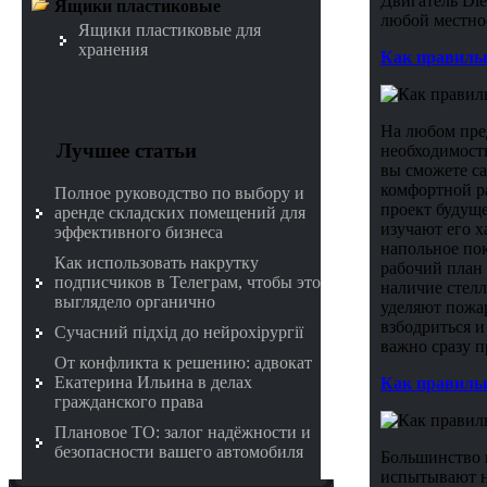
Двигатель Die
Ящики пластиковые
любой местнос
Ящики пластиковые для
хранения
Как правильн
На любом пред
Лучшее статьи
необходимость
вы сможете са
комфортной р
Полное руководство по выбору и
проект будущ
аренде складских помещений для
изучают его х
эффективного бизнеса
напольное пок
Как использовать накрутку
рабочий план 
подписчиков в Телеграм, чтобы это
наличие стелл
выглядело органично
уделяют пожар
взбодриться и
Сучасний підхід до нейрохірургії
важно сразу 
От конфликта к решению: адвокат
Екатерина Ильина в делах
Как правильн
гражданского права
Плановое ТО: залог надёжности и
безопасности вашего автомобиля
Большинство 
испытывают не