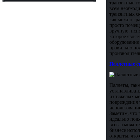
транзитные т
всем необходи
транзитных ск
как можно гра
просто помеще
вручную, испо
которое являе
оборудование
правильно под
производитель
Паллетные с
Паллеты, такж
устанавливат
из тяжелых ме
повреждения т
использовани
Заметим, что 
идеально подх
всегаа можете
бизнесе испол
открыты, что 