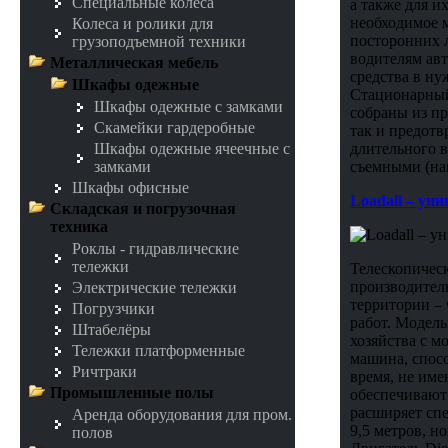
Специальные колеса
а также для и
необходимое 
Колеса и ролики для
посторонних л
грузоподъемной техники
водителям ав
Металлическая мебель
средства в н
Шкафы одежные
Стационарный
Шкафы одежные с замками
собраны из пр
Скамейки гардеробные
так и предотв
длительного 
Шкафы одежные ячеечные с
съемными (на
замками
Шкафы офисные
Loadall – ун
Складская и погрузочная
техника
Роклы - гидравлические
тележки
Телескопичес
производител
Электрические тележки
территории – 
Погрузчики
работ. Модель
Штабелёры
хозяйства с м
Тележки платформенные
машина, спосо
Ричтраки
время, не им
Промышленные полы
обеспечивают
расширяет спе
Аренда оборудования для пром.
9,5 метров, н
полов