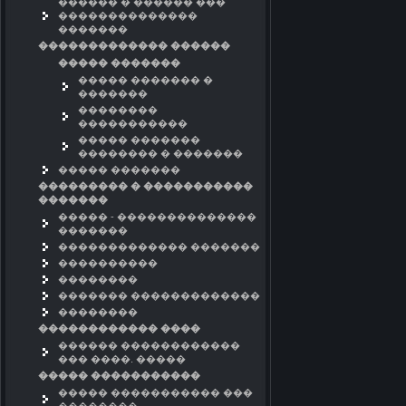
������ � ������ ���
��������������
�������
������������� ������
����� �������
����� ������� �
�������
��������
�����������
����� �������
�������� � �������
����� �������
��������� � �����������
�������
����� - ��������������
�������
������������� �������
����������
��������
������� �������������
��������
������������ ����
������ ������������
��� ����. �����
����� �����������
����� ����������� ���