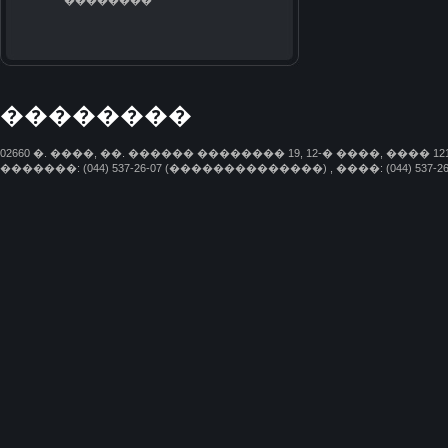
��������
��������
02660 �. ����, ��. ������ �������� 19, 12-� ����, ���� 12
�������: (044) 537-26-07 (��������������) , ����: (044) 537-26