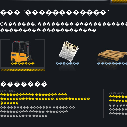
��� "������������"
C�������, �������� ������������
��������� ������������
�������
�������
� �������
�������
01.07.2010
01.07.2010
����������� ������� ���
������
����������� ������. �����������
�������
������
�� ���
�� ������� ������� ����� ��
������
���������
��������� �����, �������
�������
���������� ����� ...