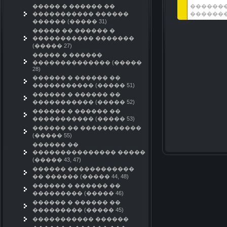
����� � ������ ��
�������
����������� ������
�������
������ (����� 31)
����� �� ������ �
����������� �������
(����� 27)
����� � ������
�������������� (�����
28)
������ � ������ ��
����������� (����� 51)
������ � ������ ��
����������� (����� 52)
������ � ������ ��
����������� (����� 53)
������ �� �����������
(����� 55)
������ ��
��������������� �����
(����� 43, 47)
������ ������������
�� ������ (����� 44, 48)
������ � ������ ��
��������� (����� 46)
������ � ������ ��
��������� (����� 45)
����������� ������