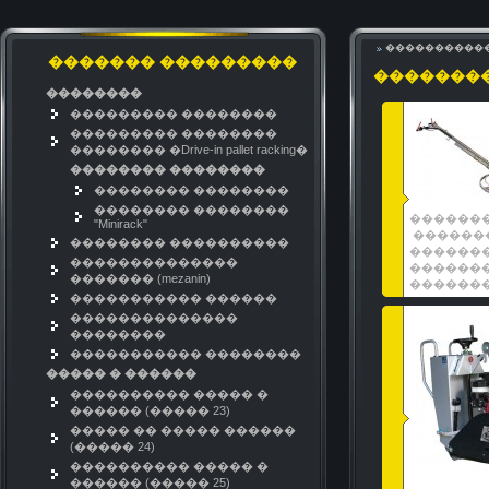
����������
������� ���������
�������
��������
��������� ��������
��������� ��������
�������� �Drive-in pallet racking�
�������� ��������
�������� ��������
�������� ��������
�������
"Minirack"
������
�������� ����������
�������
��������������
�������
������� (mezanin)
�������
����������� ������
��������������
��������
����������� ��������
����� � ������
���������� ����� �
������ (����� 23)
����� �� ����� ������
(����� 24)
���������� ����� �
������ (����� 25)