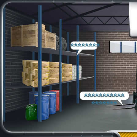
��������
�����������
�������