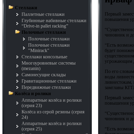
Стеллажи
Первый замес
Паллетные стеллажи
повышения уро
Глубинные набивные стеллажи
“Drive-in pallet racking”
“Существенног
Полочные стеллажи
чиновник и д
Полочные стеллажи
“Есть возможн
Полочные стеллажи
будет понижен
"Minirack"
существенном
Стеллажи консольные
угрожающим д
Многоуровневые системы
(mezanin)
По его слова
Самонесущие склады
воды ливнесто
Гравитационные стеллажи
ливнестокам, 
Передвижные стеллажи
замглавы КГГ
Колёса и ролики
Первый замес
Аппаратные колёса и ролики
повышения уро
(серия 23)
Колёса из серой резины (серия
“Существенног
24)
чиновник и д
Аппаратные колёса и ролики
“Есть возможн
(серия 25)