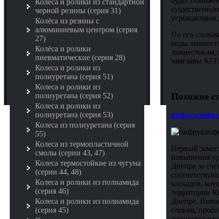
будет понижен
Колёса и ролики из стандартной
существенном
черной резины (серия 31)
угрожающим д
Колёса из резины с
алюминиевым центром (серия
По его слова
27)
воды ливнесто
Колёса и ролики
ливнестокам, 
пневматические (серия 28)
замглавы КГГ
Колеса и ролики из
полиуретана (серия 51)
Колеса и ролики из
Похожие ст
полиуретана (серия 52)
Колеса и ролики из
полиуретана (серия 53)
пифрукапфк
Колеса из полиуретана (серия
55)
Колеса из термопластичной
Первый замес
смолы (серии 43, 47)
повышения уро
Колеса термостойкие из чугуна
Днепре за сче
(серии 44, 48)
соответствую
Колеса и ролики из полиамида
каскадов, кот
(серия 46)
территории К
Днепре. Повыш
Колеса и ролики из полиамида
словам, проб
(серия 45)
ливнестоками.