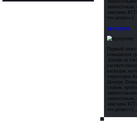
ливнестоками.
ливнестокам, 
замглавы КГГ
что резкого [
круеруевр
Первый замес
повышения уро
Днепре за сче
соответствую
каскадов, кот
территории К
Днепре. Повыш
словам, проб
ливнестоками.
ливнестокам, 
замглавы КГГ
что резкого [