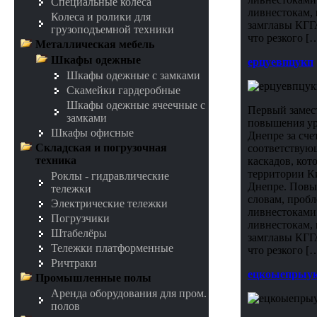
Специальные колеса
ливнестокам, 
Колеса и ролики для
замглавы КГГ
грузоподъемной техники
что резкого [
Металлическая мебель
Шкафы одежные
ерцуевпцукп
Шкафы одежные с замками
Скамейки гардеробные
Шкафы одежные ячеечные с
Первый замес
замками
повышения уро
Шкафы офисные
Днепре за сче
Складская и погрузочная
соответствую
техника
каскадов, кот
территории К
Роклы - гидравлические
Днепре. Повыш
тележки
словам, проб
Электрические тележки
ливнестоками.
Погрузчики
ливнестокам, 
Штабелёры
замглавы КГГ
Тележки платформенные
что резкого [
Ричтраки
ецкоыепрыу
Промышленные полы
Аренда оборудования для пром.
полов