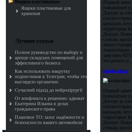
Ящики пластиковые
Первый замес
повышения уро
Ящики пластиковые для
Днепре за сче
хранения
соответствую
каскадов, кот
территории К
Днепре. Повыш
словам, проб
Лучшее статьи
ливнестоками.
ливнестокам, 
Полное руководство по выбору и
замглавы КГГ
аренде складских помещений для
что резкого [
эффективного бизнеса
ваифкпфкп
Как использовать накрутку
подписчиков в Телеграм, чтобы это
выглядело органично
Сучасний підхід до нейрохірургії
Первый замес
повышения уро
От конфликта к решению: адвокат
Днепре за сче
Екатерина Ильина в делах
соответствую
гражданского права
каскадов, кот
Плановое ТО: залог надёжности и
территории К
безопасности вашего автомобиля
Днепре. Повыш
словам, проб