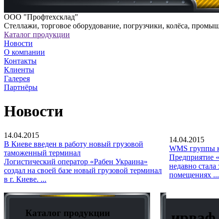
ООО "Профтехсклад"
Cтеллажи, торговое оборудование, погрузчики, колёса, промы
Каталог продукции
Новости
О компании
Контакты
Клиенты
Галерея
Партнёры
Новости
14.04.2015
14.04.2015
В Киеве введен в работу новый грузовой
WMS группы к
таможенный терминал
Предприятие «
Логистический оператор «Рабен Украина»
недавно стала
создал на своей базе новый грузовой терминал
помещениях ...
в г. Киеве. ...
Каталог продукции
ирваф