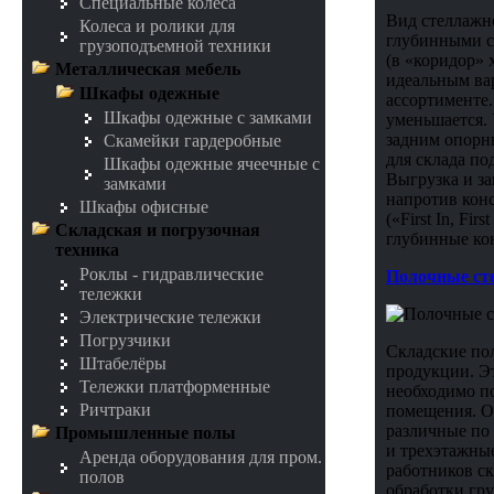
Специальные колеса
Вид стеллажн
Колеса и ролики для
глубинными ст
грузоподъемной техники
(в «коридор» 
Металлическая мебель
идеальным ва
Шкафы одежные
ассортименте.
Шкафы одежные с замками
уменьшается. 
задним опорн
Скамейки гардеробные
для склада по
Шкафы одежные ячеечные с
Выгрузка и за
замками
напротив кон
Шкафы офисные
(«First In, F
Складская и погрузочная
глубинные ко
техника
Роклы - гидравлические
Полочные ст
тележки
Электрические тележки
Погрузчики
Складские по
Штабелёры
продукции. Э
Тележки платформенные
необходимо по
Ричтраки
помещения. О
различные по 
Промышленные полы
и трехэтажны
Аренда оборудования для пром.
работников ск
полов
обработки гр