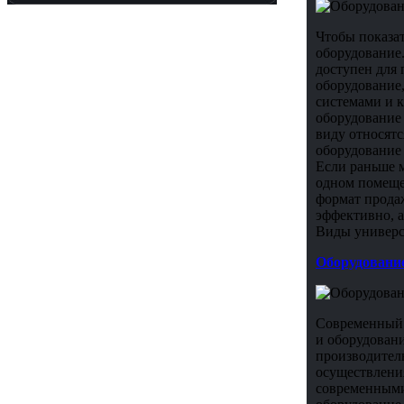
Чтобы показа
оборудование.
доступен для 
оборудование
системами и 
оборудование 
виду относят
оборудование 
Если раньше м
одном помещен
формат прода
эффективно, а
Виды универс
Оборудование
Современный 
и оборудовани
производител
осуществлени
современными