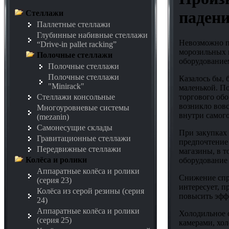
падени
Стеллажи
Паллетные стеллажи
Глубинные набивные стеллажи
Невозможно пр
“Drive-in pallet racking”
морозильных 
Полочные стеллажи
оборудование
Полочные стеллажи
Полочные стеллажи
Казалось бы, 
"Minirack"
маленькой. По
торгового обо
Стеллажи консольные
возникло вовс
Многоуровневые системы
внутри самого
(mezanin)
Самонесущие склады
При закупках 
Гравитационные стеллажи
предпочтение
Передвижные стеллажи
магазины, в 
Колёса и ролики
оборудование 
Аппаратные колёса и ролики
Снижение спр
(серия 23)
интересует, п
Колёса из серой резины (серия
повысить эфф
24)
Аппаратные колёса и ролики
Холодильное 
(серия 25)
камерами, хол