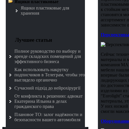
Ящики пластиковые
пластиковыми
Ящики пластиковые для
к стойкам ме
хранения
становятся м
ассортимент п
зависимости о
Перспективы
Лучшее статьи
Полное руководство по выбору и
Сейчас техни
аренде складских помещений для
материалы и 
эффективного бизнеса
компания МАГ
Как использовать накрутку
мебели нашли 
подписчиков в Телеграм, чтобы это
впервые были 
выглядело органично
лидирующих ме
по достоинст
Сучасний підхід до нейрохірургії
изделиями из
“Eurolight” с
От конфликта к решению: адвокат
материалы, э
Екатерина Ильина в делах
У них низкий 
гражданского права
смогли максим
Плановое ТО: залог надёжности и
безопасности вашего автомобиля
Оборудование