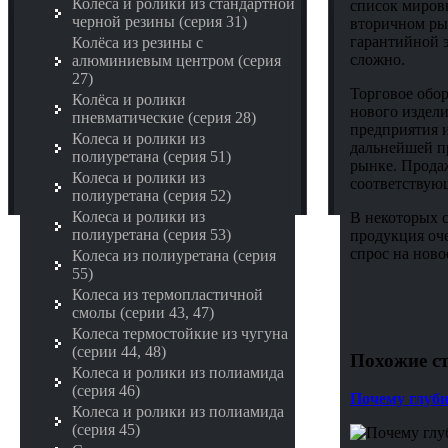
Колёса и ролики из стандартной
список мировы
черной резины (серия 31)
вторичном рын
гарантийной 
Колёса из резины с
сложно.
алюминиевым центром (серия
27)
Торговое обо
Колёса и ролики
нового издел
пневматические (серия 28)
предприятия и
Колеса и ролики из
дальнейшей п
полиуретана (серия 51)
рынке. Прода
Колеса и ролики из
соответствую
полиуретана (серия 52)
Колеса и ролики из
В некоторых с
полиуретана (серия 53)
продукция оче
спрос на ново
Колеса из полиуретана (серия
55)
Колеса из термопластичной
смолы (серии 43, 47)
Колеса термостойкие из чугуна
(серии 44, 48)
Похожие ст
Колеса и ролики из полиамида
(серия 46)
Почему глуб
Колеса и ролики из полиамида
(серия 45)