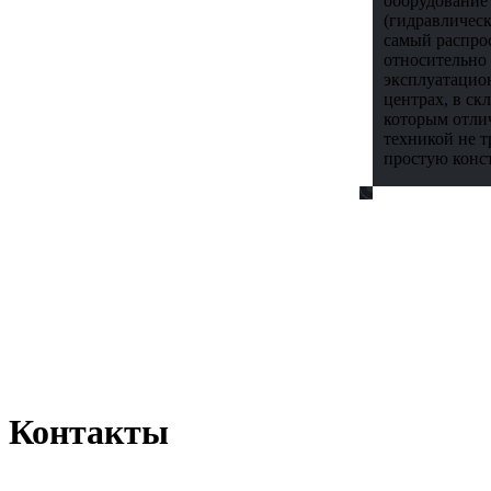
оборудовани
(гидравличес
самый распрос
относительно 
эксплуатацио
центрах, в ск
которым отлич
техникой не т
простую конс
Контакты