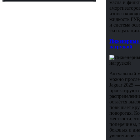
масла и фильт
амортизаторо
износа колод
жидкость ГУР,
и система ос
эксплуатации:
Инженерные а
нагрузкой
Актуальный мо
можно просле
Jaguar 2025 
проектируютс
распределени
остаётся высо
повышает крут
поворотах. К
жесткости, ч
поперечины, 
боковых и диа
увеличивает э