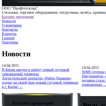
ООО "Профтехсклад"
Cтеллажи, торговое оборудование, погрузчики, колёса, промы
Каталог продукции
Новости
О компании
Контакты
Клиенты
Галерея
Партнёры
Новости
14.04.2015
14.04.2015
В Киеве введен в работу новый грузовой
WMS группы к
таможенный терминал
Предприятие «
Логистический оператор «Рабен Украина»
недавно стала
создал на своей базе новый грузовой терминал
помещениях ...
в г. Киеве. ...
Каталог продукции
Роль 