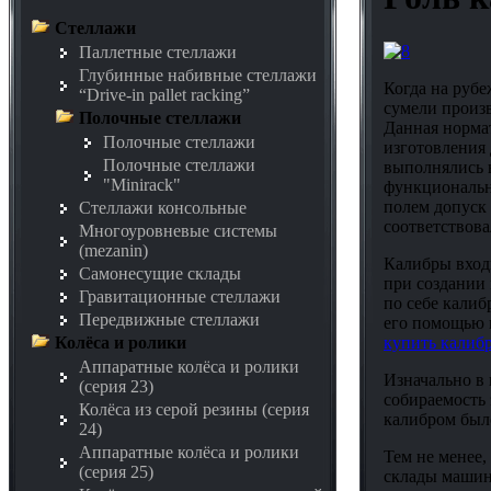
Стеллажи
Паллетные стеллажи
Глубинные набивные стеллажи
Когда на руб
“Drive-in pallet racking”
сумели произв
Полочные стеллажи
Данная норма
Полочные стеллажи
изготовления 
Полочные стеллажи
выполнялись 
"Minirack"
функциональны
полем допуск 
Стеллажи консольные
соответствова
Многоуровневые системы
(mezanin)
Калибры вход
Самонесущие склады
при создании 
Гравитационные стеллажи
по себе калиб
Передвижные стеллажи
его помощью м
купить калиб
Колёса и ролики
Аппаратные колёса и ролики
Изначально в
(серия 23)
собираемость
Колёса из серой резины (серия
калибром было
24)
Аппаратные колёса и ролики
Тем не менее,
(серия 25)
склады машин