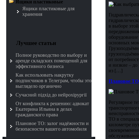
Ящики пластиковые
Ящики пластиковые для
хранения
Гидравлическ
гидравлическо
в выборе этой
передвижения.
оборудование 
Лучшее статьи
основных моме
Грузоподъёмно
грузоподъёмно
Полное руководство по выбору и
от потребност
аренде складских помещений для
и низкие – до
эффективного бизнеса
из […]
Как использовать накрутку
подписчиков в Телеграм, чтобы это
Плановое ТО:
выглядело органично
Сучасний підхід до нейрохірургії
Регулярное т
От конфликта к решению: адвокат
транспортного
Екатерина Ильина в делах
неисправносте
гражданского права
ТО в специал
Плановое ТО: залог надёжности и
километре пут
безопасности вашего автомобиля
своевременног
обслуживание