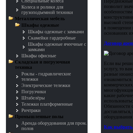
Специальные колеса
Передвижные 
позволит знач
Колеса и ролики для
особенностям
грузоподъемной техники
конструктивн
Металлическая мебель
высокой степе
Шкафы одежные
в помещении в
Шкафы одежные с замками
основаниях их
Скамейки гардеробные
Договор аре
Шкафы одежные ячеечные с
замками
Шкафы офисные
Складская и погрузочная
Если вы реши
техника
услугу, то ва
Роклы - гидравлические
разные нюанс
тележки
ознакомиться.
коммерческих 
Электрические тележки
многофункцион
Погрузчики
какие рабочие
Штабелёры
использоватьс
Тележки платформенные
Обязанности с
Ричтраки
доставляться,
Промышленные полы
оборудования 
Аренда оборудования для пром.
Как выбрать
полов