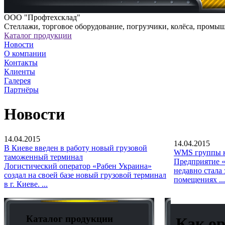
ООО "Профтехсклад"
Cтеллажи, торговое оборудование, погрузчики, колёса, промы
Каталог продукции
Новости
О компании
Контакты
Клиенты
Галерея
Партнёры
Новости
14.04.2015
14.04.2015
В Киеве введен в работу новый грузовой
WMS группы к
таможенный терминал
Предприятие «
Логистический оператор «Рабен Украина»
недавно стала
создал на своей базе новый грузовой терминал
помещениях ...
в г. Киеве. ...
Каталог продукции
Как ор