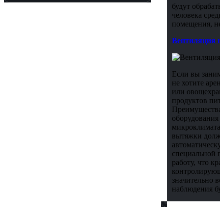
будут обрабат
человека сред
помещения, н
Вентиляция 
Если вы заним
не хотите аре
или овощехра
продуктов пи
Преимущества
оборудования
микроклимата
вытяжки долж
автоматическу
специальной 
работу, что к
контролирующ
значительно в
наблюдения б