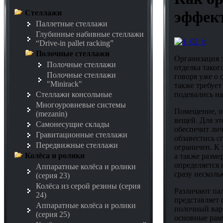
эффек
Стеллажи
Паллетные стеллажи
Глубинные набивные стеллажи
“Drive-in pallet racking”
Полочные стеллажи
Организация 
Полочные стеллажи
отделка таког
Полочные стеллажи
говоря уже о
"Minirack"
также требуе
подевались н
Стеллажи консольные
Многоуровневые системы
Помещение, от
(mezanin)
вещей. Для э
Самонесущие склады
обеспечит ли
Гравитационные стеллажи
обзавестись 
Передвижные стеллажи
ограничен. К 
Колёса и ролики
а также разме
определяется 
Аппаратные колёса и ролики
сразу несколь
(серия 23)
Колёса из серой резины (серия
Различают па
24)
представляет 
Аппаратные колёса и ролики
полочный вар
(серия 25)
основные рамы