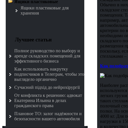
Ящики пластиковые
Обычно в них 
Ящики пластиковые для
складские сте
хранения
помещения. Та
например, авт
автомобильны
критерии по в
необходимо оп
Лучшее статьи
складского п
размещения п
Полное руководство по выбору и
поскольку, есл
аренде складских помещений для
стеллажами – 
эффективного бизнеса
Как подобра
Как использовать накрутку
подписчиков в Телеграм, чтобы это
выглядело органично
Наиболее рас
Сучасний підхід до нейрохірургії
используются 
От конфликта к решению: адвокат
легких грузов
Екатерина Ильина в делах
таких стеллаж
гражданского права
полочный сте
полки. На осн
Плановое ТО: залог надёжности и
4000 кг. Для 
безопасности вашего автомобиля
нагрузки в 15
и количество 