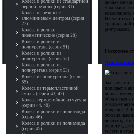
Колёса и ролики из стандартной
любых габари
черной резины (серия 31)
максимум, соз
Колёса из резины с
возможность 
алюминиевым центром (серия
Их часто испо
27)
специальной 
ричтраками.
Колёса и ролики
пневматические (серия 28)
Колеса и ролики из
полиуретана (серия 51)
Похожие ст
Колеса и ролики из
полиуретана (серия 52)
Что, если пр
Колеса и ролики из
полиуретана (серия 53)
Колеса из полиуретана (серия
55)
Заказчик опла
попадает в ав
Колеса из термопластичной
дорогаруковод
смолы (серии 43, 47)
обратиться к 
Колеса термостойкие из чугуна
поможет авто
(серии 44, 48)
повредит. 2. 
Колеса и ролики из полиамида
обязана именн
(серия 46)
доказать, что
Колеса и ролики из полиамида
юристу удаетс
(серия 45)
услуги в этом