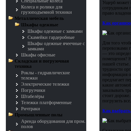
Специальные колеса
Ущерб может в
Колеса и ролики для
сотрудникам 
грузоподъемной техники
право владен
Металлическая мебель
Как организо
Шкафы одежные
Шкафы одежные с замками
Скамейки гардеробные
Для того что
Шкафы одежные ячеечные с
перевозками г
замками
— это определ
Шкафы офисные
помещения? Н
Складская и погрузочная
нашей статье.
техника
трудности орг
Роклы - гидравлические
информация о 
тележки
предлагает пе
Электрические тележки
какие автомо
заказывать тр
Погрузчики
стоит дороже.
Штабелёры
погрузить все
Тележки платформенные
Ричтраки
Как выбрать 
Промышленные полы
Аренда оборудования для пром.
полов
Складские пом