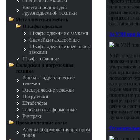
Специальные колеса
просто утилиз
или использов
Колеса и ролики для
различается и
грузоподъемной техники
процесс измен
Металлическая мебель
восстановлен
Шкафы одежные
Шкафы одежные с замками
3д УЗИ при б
Скамейки гардеробные
Шкафы одежные ячеечные с
замками
УЗИ плода яв
Шкафы офисные
положение пло
Складская и погрузочная
ультразвуков
техника
женщины вмес
Роклы - гидравлические
позволяют бу
тележки
которое испол
экран монитор
Электрические тележки
понятна не то
Погрузчики
процедура явл
Штабелёры
ребенка соста
Тележки платформенные
принимает от
Ричтраки
лучше провод
Промышленные полы
Отличительн
Аренда оборудования для пром.
полов