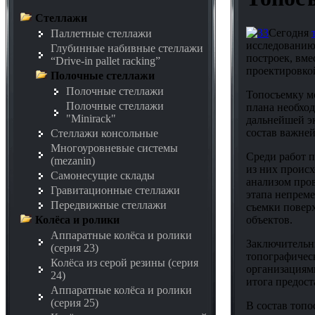
Стеллажи
Сегодня
Паллетные стеллажи
исследованию
Глубинные набивные стеллажи
построек, вме
“Drive-in pallet racking”
проектировкой
Полочные стеллажи
Полочные стеллажи
Топосъемку м
Полочные стеллажи
плана необход
"Minirack"
дальнейшей э
состав важне
Стеллажи консольные
Многоуровневые системы
Среди работ п
(mezanin)
из них происх
Самонесущие склады
анализом пров
Гравитационные стеллажи
этапа непреме
Передвижные стеллажи
съемки повер
объектов.
Колёса и ролики
Аппаратные колёса и ролики
Заключительны
(серия 23)
топографическ
Колёса из серой резины (серия
организациям
24)
итога предост
Аппаратные колёса и ролики
(серия 25)
В состав топ