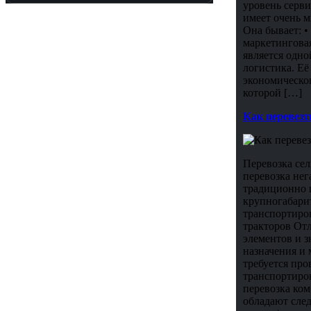
уровень серви
имеет очень м
Она бывает: •
маркетинговая
является одн
логистика. Её
экономическо
которой […]
Как перевезт
Перевозка се
перевозка нег
традиционно 
крупногабарит
транспортиро
тракторов От
элементов и з
назначения и 
требуется пр
транспортиров
перевозка ком
обладают сле