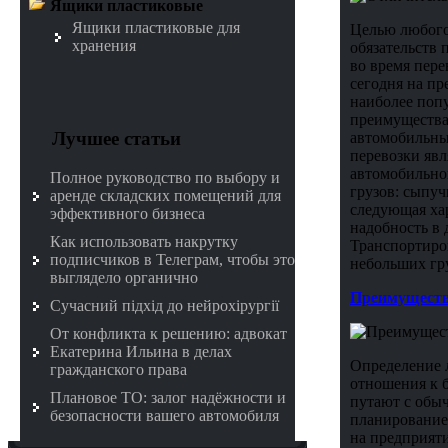
Ящики пластиковые
Ящики пластиковые для
Целью любого
хранения
обязательств 
во время пере
сегодня на пр
наиболее попу
преимущества:
Лучшее статьи
автомобильны
перевозки явл
автомобильно
Полное руководство по выбору и
грузов: сыпуч
аренде складских помещений для
следующая хар
эффективного бизнеса
надобность в 
Как использовать накрутку
Транспортиров
подписчиков в Телеграм, чтобы это
небольших гр
выглядело органично
Преимуществ
Сучасний підхід до нейрохірургії
От конфликта к решению: адвокат
Екатерина Ильина в делах
Определение 
гражданского права
отношения к б
Плановое ТО: залог надёжности и
путают с обыч
безопасности вашего автомобиля
планирование.
на предприят