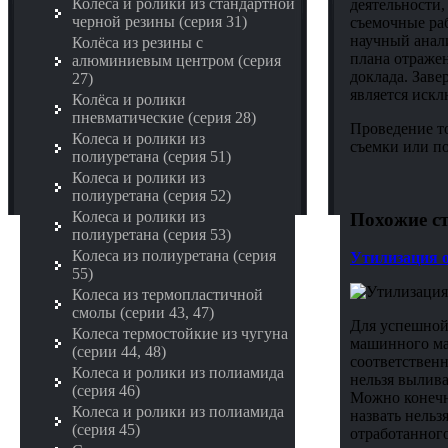
Колёса и ролики из стандартной
деятельности,
черной резины (серия 31)
съемочные раб
научный анали
Колёса из резины с
плана отражен
алюминиевым центром (серия
доклада. Зав
27)
является иск
Колёса и ролики
пневматические (серия 28)
Проведение т
Колеса и ролики из
съемки или п
полиуретана (серия 51)
Колеса и ролики из
полиуретана (серия 52)
Колеса и ролики из
Похожие ст
полиуретана (серия 53)
Колеса из полиуретана (серия
Утилизация о
55)
Колеса из термопластичной
смолы (серии 43, 47)
Для успешной
Колеса термостойкие из чугуна
машинного мас
(серии 44, 48)
соответственн
Колеса и ролики из полиамида
нельзя вылива
(серия 46)
Можно конечно
Колеса и ролики из полиамида
назвать нельз
(серия 45)
отработанного