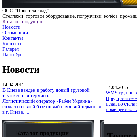
ООО "Профтехсклад"
Cтеллажи, торговое оборудование, погрузчики, колёса, промы
Каталог продукции
Новости
О компании
Контакты
Клиенты
Галерея
Партнёры
Новости
14.04.2015
14.04.2015
В Киеве введен в работу новый грузовой
WMS группы к
таможенный терминал
Предприятие «
Логистический оператор «Рабен Украина»
недавно стала
создал на своей базе новый грузовой терминал
помещениях ...
в г. Киеве. ...
Каталог продукции
Топосъ