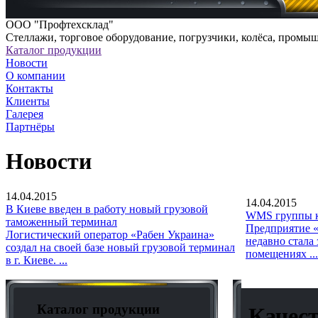
ООО "Профтехсклад"
Cтеллажи, торговое оборудование, погрузчики, колёса, промы
Каталог продукции
Новости
О компании
Контакты
Клиенты
Галерея
Партнёры
Новости
14.04.2015
14.04.2015
В Киеве введен в работу новый грузовой
WMS группы к
таможенный терминал
Предприятие «
Логистический оператор «Рабен Украина»
недавно стала
создал на своей базе новый грузовой терминал
помещениях ...
в г. Киеве. ...
Каталог продукции
Качест