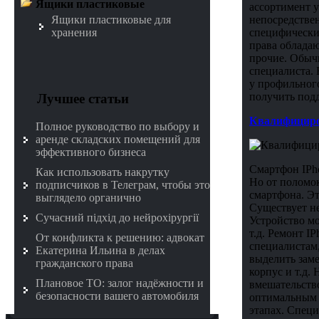
Ящики пластиковые
ассортимент у
непосредстве
Ящики пластиковые для
специфически
хранения
права обладаю
прочие. Обычн
специалиста. 
у профильного
получить под
Лучшее статьи
Квалифициров
Полное руководство по выбору и
аренде складских помещений для
эффективного бизнеса
Смартфон IPho
Как использовать накрутку
Но от поломок
подписчиков в Телеграм, чтобы это
смартфона. Эт
выглядело органично
Существует не
Сучасний підхід до нейрохірургії
Устройство мо
т.д. Ремонт I
От конфликта к решению: адвокат
специалистам,
Екатерина Ильина в делах
выделить заме
гражданского права
корпус и т.д.
Плановое ТО: залог надёжности и
вмешательство
безопасности вашего автомобиля
оптимальным 
этапах. Спец