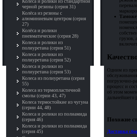
Колёса и ролики из стандартной
перевал
черной резины (серия 31)
маркиро
Колёса из резины с
Таможе
алюминиевым центром (серия
помещен
27)
номенкл
Колёса и ролики
собстве
пневматические (серия 28)
грузов,
Колеса и ролики из
включит
полиуретана (серия 51)
Колеса и ролики из
Качество
полиуретана (серия 52)
Колеса и ролики из
Одним из пр
полиуретана (серия 53)
обслуживания
Колеса из полиуретана (серия
погрузочно-р
55)
процесс и сос
Колеса из термопластичной
об этом момен
смолы (серии 43, 47)
дальнейшего р
Колеса термостойкие из чугуна
(серии 44, 48)
Колеса и ролики из полиамида
Похожие ст
(серия 46)
Колеса и ролики из полиамида
Доставка сб
(серия 45)