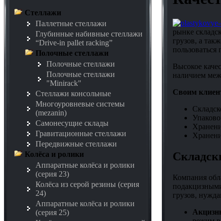
Стеллажи
Паллетные стеллажи
рынке складск
Глубинные набивные стеллажи
грузов, а та
“Drive-in pallet racking”
пользоваться
Полочные стеллажи
Полочные стеллажи
Высокое качес
Полочные стеллажи
наличием меж
"Minirack"
Своим клиен
Стеллажи консольные
Многоуровневые системы
Складск
(mezanin)
Упаково
Самонесущие склады
Хранени
Гравитационные стеллажи
Хранени
Передвижные стеллажи
Складск
Колёса и ролики
Аппаратные колёса и ролики
(серия 23)
Компания обл
Колёса из серой резины (серия
подакцизными
24)
грузов, нужд
Аппаратные колёса и ролики
Акцизн
(серия 25)
режим в