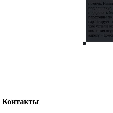
помочь. Наши
под ваш вкус
порадовать бл
переходим по 
гарантирует 
уже успели о
компания осущ
адресу – домо
Контакты