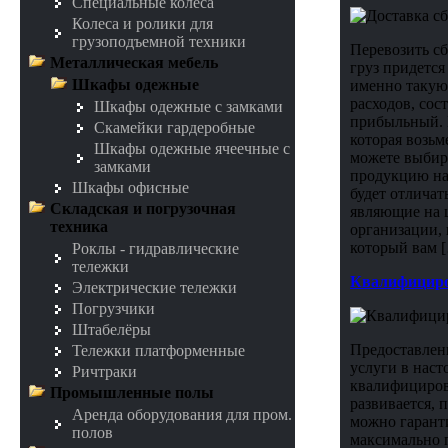
Специальные колеса
Колеса и ролики для
грузоподъемной техники
Перевозить сб
Металлическая мебель
груз придетс
Шкафы одежные
именно такую
расходов, сос
Шкафы одежные с замками
прибыльный. 
Скамейки гардеробные
которая возьм
Шкафы одежные ячеечные с
можете выбира
замками
продукцию наз
Шкафы офисные
будет отличат
Складская и погрузочная
являющие на ц
техника
организации, 
который вам 
Роклы - гидравлические
тележки
Квалифициров
Электрические тележки
Погрузчики
Штабелёры
Предоставлени
Тележки платформенные
услуги в наст
Ричтраки
квалифициров
Промышленные полы
развивается, 
Аренда оборудования для пром.
можно гаранти
полов
максимально п