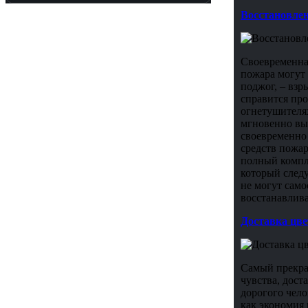
Восстановлен
Своевременна
пожара могут 
поджог, – взр
справится про
огнетушителя
мгновенно выз
своевременно
средств пожа
полный компле
который следу
не могут сам
восстанавлив
Доставка цве
Самый прекра
чувства, дост
дорогого чело
как экономия