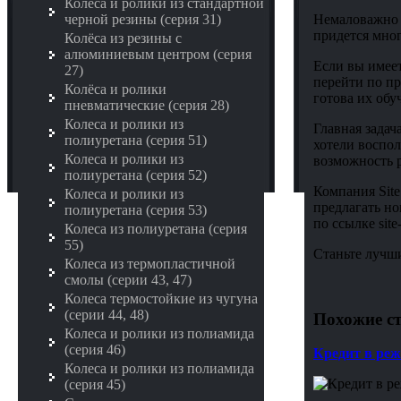
Колёса и ролики из стандартной
Немаловажно 
черной резины (серия 31)
придется мног
Колёса из резины с
алюминиевым центром (серия
Если вы имеет
27)
перейти по пр
Колёса и ролики
готова их обуч
пневматические (серия 28)
Колеса и ролики из
Главная задач
полиуретана (серия 51)
хотели воспол
Колеса и ролики из
возможность р
полиуретана (серия 52)
Компания Site
Колеса и ролики из
предлагать но
полиуретана (серия 53)
по ссылке sit
Колеса из полиуретана (серия
55)
Станьте лучш
Колеса из термопластичной
смолы (серии 43, 47)
Колеса термостойкие из чугуна
(серии 44, 48)
Похожие ст
Колеса и ролики из полиамида
(серия 46)
Кредит в реж
Колеса и ролики из полиамида
(серия 45)