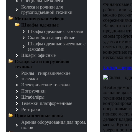
Специальные колеса
Финансовые п
Колеса и ролики для
работы или за
грузоподъемной техники
можно рассчи
Металлическая мебель
сбережениями.
Шкафы одежные
Вариантов не 
предпочли вто
Шкафы одежные с замками
своем требуют
Скамейки гардеробные
удается не вс
Шкафы одежные ячеечные с
иметь под ру
замками
конкретные пре
Шкафы офисные
несколько мин
Складская и погрузочная
техника
Склад – один
Роклы - гидравлические
тележки
Электрические тележки
Необходимость
Погрузчики
же наши далек
Штабелёры
течением врем
контролироват
Тележки платформенные
операциями ст
Ричтраки
поиске места 
Промышленные полы
делают владел
Аренда оборудования для пром.
места. Купить
полов
уверенности в