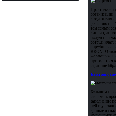
Практически в
организаций. 
люди активно 
решению наибо
тем самым со
линии (данное
получения мас
сотрудничать 
http://bronto
BRONTO являе
желающим: Об
пригодиться в
странице http:/
Быстрый спос
Большим плюсо
это иметь про
заполнение по
ней и указанн
данные из пас
имеющемся им