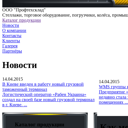
ООО "Профтехсклад"
Cтеллажи, торговое оборудование, погрузчики, колёса, промы
Каталог продукции
Новости
О компании
Контакты
Клиенты
Галерея
Партнёры
Новости
14.04.2015
14.04.2015
В Киеве введен в работу новый грузовой
WMS группы к
таможенный терминал
Предприятие «
Логистический оператор «Рабен Украина»
недавно стала
создал на своей базе новый грузовой терминал
помещениях ...
в г. Киеве. ...
Каталог продукции
Как мо