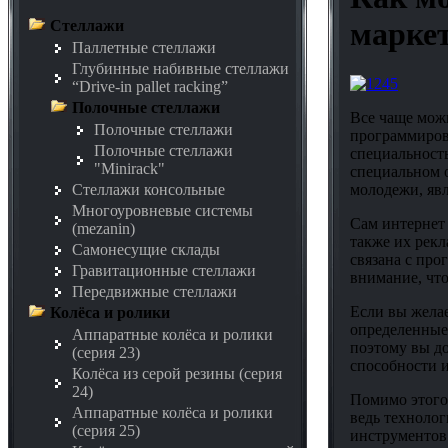
марке
Стеллажи
Паллетные стеллажи
Глубинные набивные стеллажи
“Drive-in pallet racking”
Полочные стеллажи
Все чаще мож
Полочные стеллажи
программиров
Полочные стеллажи
специальность
"Minirack"
специальном о
молодежи, явл
Стеллажи консольные
Многоуровневые системы
Сам интернет 
(mezanin)
также их рекл
Самонесущие склады
связана с про
Гравитационные стеллажи
внимание, чт
Передвижные стеллажи
Если вы желае
Колёса и ролики
определенные 
Аппаратные колёса и ролики
поэтому вы до
(серия 23)
способности и
Колёса из серой резины (серия
24)
Помимо этого
Аппаратные колёса и ролики
ведь технолог
(серия 25)
инструментов