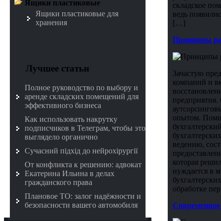
Ящики пластиковые
складское по
Ящики пластиковые для
ведь появили
хранения
[…]
Принципы ра
Лучшее статьи
Зачастую пред
компаний и вк
Полное руководство по выбору и
восстановлен
аренде складских помещений для
предприятия. 
эффективного бизнеса
аутсорсингов
опытом. Помим
Как использовать накрутку
бухгалтерский
подписчиков в Телеграм, чтобы это
бухгалтерских
выглядело органично
ведению, сос
Сучасний підхід до нейрохірургії
предоставлени
которая решил
От конфликта к решению: адвокат
нуждается в м
Екатерина Ильина в делах
бухгалтерских
гражданского права
обработке пе
Плановое ТО: залог надёжности и
безопасности вашего автомобиля
Современное 