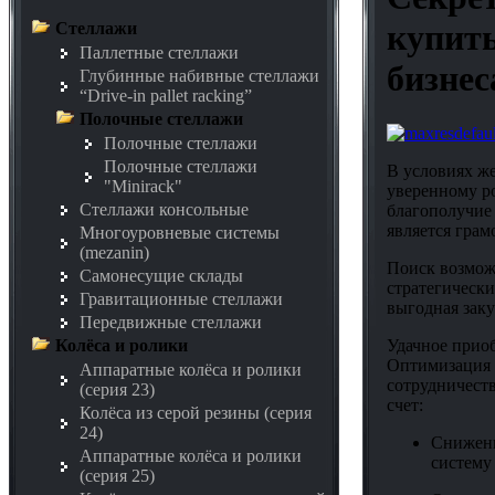
купить
Стеллажи
Паллетные стеллажи
бизнес
Глубинные набивные стеллажи
“Drive-in pallet racking”
Полочные стеллажи
Полочные стеллажи
Полочные стеллажи
В условиях ж
"Minirack"
уверенному р
Стеллажи консольные
благополучие
является грам
Многоуровневые системы
(mezanin)
Поиск возможн
Самонесущие склады
стратегически
Гравитационные стеллажи
выгодная заку
Передвижные стеллажи
Удачное приоб
Колёса и ролики
Оптимизация 
Аппаратные колёса и ролики
сотрудничеств
(серия 23)
счет:
Колёса из серой резины (серия
24)
Снижени
Аппаратные колёса и ролики
систему
(серия 25)