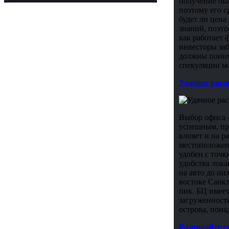
получение бы
поэтому его 
будет ли цена
знаний, поэт
как работает
инвесторы за
должны понима
спекуляции мо
Удачное расп
Выбор офиса 
успешным, пр
влияет и на р
местоположен
удобен с точк
удобства лока
на авто до ни
востоке Санкт
пик. БЦ имеет
загруженности
острова, пона
Развивайте с