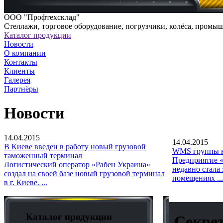
ООО "Профтехсклад"
Cтеллажи, торговое оборудование, погрузчики, колёса, промы
Каталог продукции
Новости
О компании
Контакты
Клиенты
Галерея
Партнёры
Новости
14.04.2015
14.04.2015
В Киеве введен в работу новый грузовой
WMS группы к
таможенный терминал
Предприятие «
Логистический оператор «Рабен Украина»
недавно стала
создал на своей базе новый грузовой терминал
помещениях ...
в г. Киеве. ...
Каталог продукции
Секрет