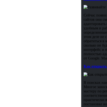
Сейчас появи
сайтов они см
адаптировать
удобным и раб
определенные 
этом деле не 
обратиться в к
сколько он бу
интерфейс и п
полностью ада
от Google. Мы
Как открыть
В поисках на
Многое зависи
мастеру по ре
соответственн
практически в
постановке во