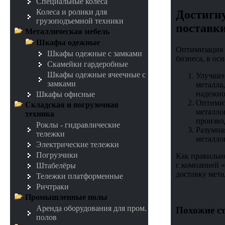
Специальные колеса
Колеса и ролики для
Достигну
грузоподъемной техники
поставк
Металлическая мебель
Шкафы одежные
Оптимизация 
Шкафы одежные с замками
бизнеса, в ос
Скамейки гардеробные
Шкафы одежные ячеечные с
Улучшен
замками
металла
надежно
Шкафы офисные
Оптимиз
Складская и погрузочная
металло
техника
произво
Роклы - гидравлические
Разумна
тележки
металло
Электрические тележки
Погрузчики
Как правильно
с компанией 
Штабелёры
доставку мета
Тележки платформенные
Ричтраки
Промышленные полы
Аренда оборудования для пром.
Похожие ст
полов