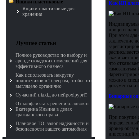
Ящики пластиковые
Как ИП плати
Ящики пластиковые для
хранения
Индивидуальн
процент налог
При этом для
заключение д
Лучшее статьи
зарегистриро
расписывается
Полное руководство по выбору и
скачивает при
аренде складских помещений для
что отказыва
эффективного бизнеса
самозанятым 
Зарегистриров
Как использовать накрутку
можно в специ
подписчиков в Телеграм, чтобы это
документы и с
выглядело органично
Сучасний підхід до нейрохірургії
Бинарные опц
От конфликта к решению: адвокат
Екатерина Ильина в делах
гражданского права
При покупке б
определенный 
Плановое ТО: залог надёжности и
брокер обяза
безопасности вашего автомобиля
инвестиций мо