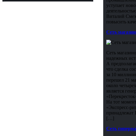
уступает нов
деятельностью
Виталий Смех
повысить каче
Сеть магазин
Сеть магазино
надежных ист
А предполагае
что сделка со
за 10 миллион
перешел 21 ма
около четырех
является гене
«Перекресток
На тот момент
«Экспресс-рит
принадлежат 
[…]
Сеть гиперма