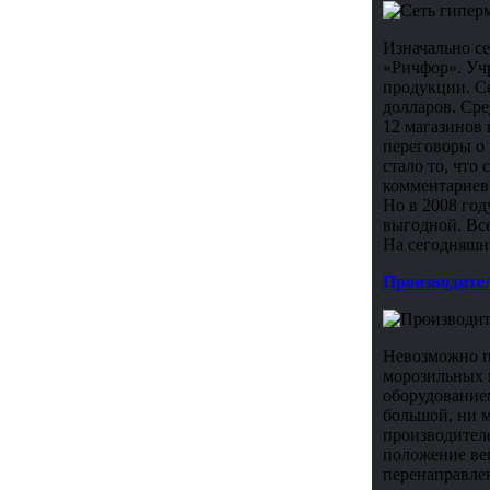
Изначально с
«Ричфор». Уч
продукции. Се
долларов. Сре
12 магазинов 
переговоры о
стало то, что
комментариев 
Но в 2008 год
выгодной. Все
На сегодняшн
Производител
Невозможно пр
морозильных 
оборудованием
большой, ни м
производителе
положение вещ
перенаправлен