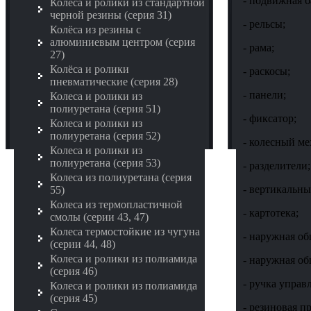
- подвижная б
Колёса и ролики из стандартной
черной резины (серия 31)
- рельсы;
Колёса из резины с
алюминиевым центром (серия
- рама;
27)
Колёса и ролики
- раскосы;
пневматические (серия 28)
- панели;
Колеса и ролики из
полиуретана (серия 51)
- фиксатор;
Колеса и ролики из
полиуретана (серия 52)
- колесный ме
Колеса и ролики из
полиуретана (серия 53)
- разделители;
Колеса из полиуретана (серия
- вертикальны
55)
Колеса из термопластичной
- картотека;
смолы (серии 43, 47)
Колеса термостойкие из чугуна
- наружная о
(серии 44, 48)
Колеса и ролики из полиамида
- наружная о
(серия 46)
- ручка управ
Колеса и ролики из полиамида
(серия 45)
- резиновая п