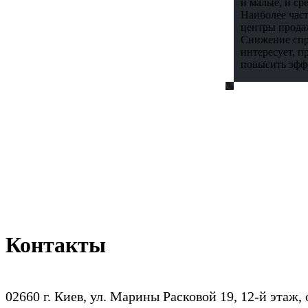
и малые, и ср
Наиболее част
центры прода
Снижение спр
интересует, п
повысить эфф
Контакты
02660 г. Киев, ул. Марины Расковой 19, 12-й этаж,