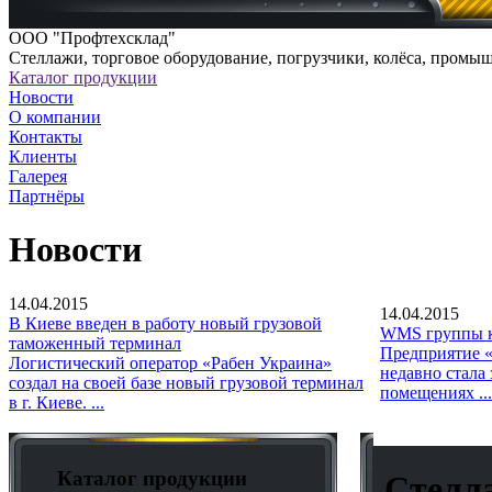
ООО "Профтехсклад"
Cтеллажи, торговое оборудование, погрузчики, колёса, промы
Каталог продукции
Новости
О компании
Контакты
Клиенты
Галерея
Партнёры
Новости
14.04.2015
14.04.2015
В Киеве введен в работу новый грузовой
WMS группы к
таможенный терминал
Предприятие «
Логистический оператор «Рабен Украина»
недавно стала
создал на своей базе новый грузовой терминал
помещениях ...
в г. Киеве. ...
Каталог продукции
Стелла