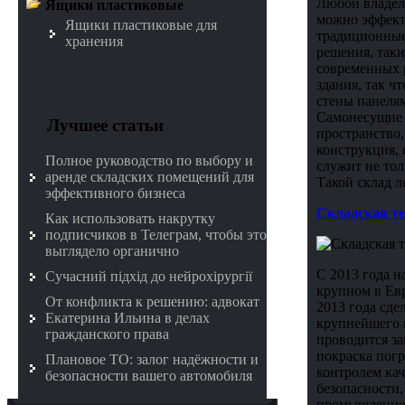
Любой владеле
Ящики пластиковые
можно эффект
Ящики пластиковые для
традиционные 
хранения
решения, так
современных 
здания, так ч
стены панелям
Самонесущие с
Лучшее статьи
пространство,
конструкция, 
Полное руководство по выбору и
служит не тол
аренде складских помещений для
Такой склад л
эффективного бизнеса
Складская те
Как использовать накрутку
подписчиков в Телеграм, чтобы это
выглядело органично
С 2013 года н
Сучасний підхід до нейрохірургії
крупном в Евр
От конфликта к решению: адвокат
2013 года сде
Екатерина Ильина в делах
крупнейшего 
гражданского права
проводится за
покраска пог
Плановое ТО: залог надёжности и
контролем ка
безопасности вашего автомобиля
безопасности,
промышленног