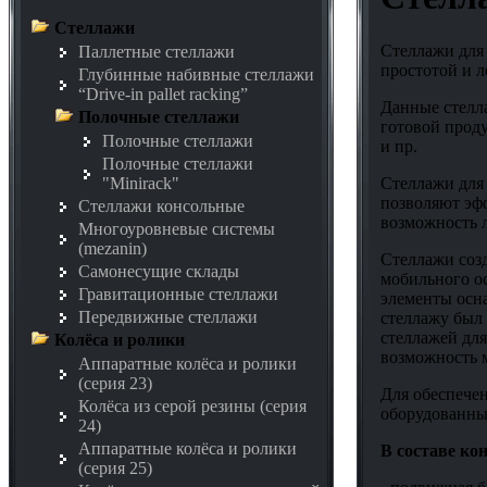
Стеллажи
Стеллажи для 
Паллетные стеллажи
простотой и л
Глубинные набивные стеллажи
“Drive-in pallet racking”
Данные стелла
Полочные стеллажи
готовой проду
Полочные стеллажи
и пр.
Полочные стеллажи
Стеллажи для
"Minirack"
позволяют эф
Стеллажи консольные
возможность л
Многоуровневые системы
(mezanin)
Стеллажи созд
Самонесущие склады
мобильного ос
Гравитационные стеллажи
элементы осн
Передвижные стеллажи
стеллажу был
стеллажей для
Колёса и ролики
возможность 
Аппаратные колёса и ролики
(серия 23)
Для обеспечен
Колёса из серой резины (серия
оборудованны
24)
Аппаратные колёса и ролики
В составе ко
(серия 25)