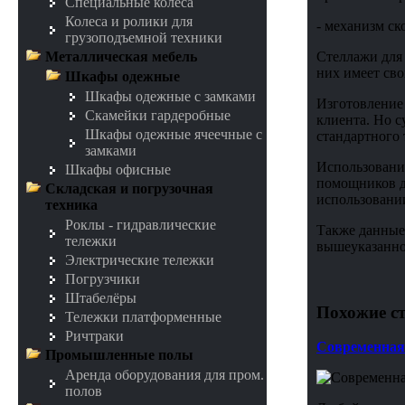
Специальные колеса
Колеса и ролики для
- механизм ск
грузоподъемной техники
Стеллажи для
Металлическая мебель
них имеет сво
Шкафы одежные
Шкафы одежные с замками
Изготовление
Скамейки гардеробные
клиента. Но 
Шкафы одежные ячеечные с
стандартного 
замками
Использовани
Шкафы офисные
помощников д
Складская и погрузочная
использовании
техника
Роклы - гидравлические
Также данные
тележки
вышеуказанно
Электрические тележки
Погрузчики
Штабелёры
Похожие ст
Тележки платформенные
Ричтраки
Современная 
Промышленные полы
Аренда оборудования для пром.
полов