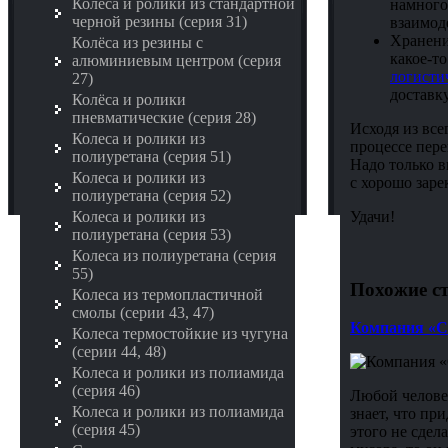
Колёса и ролики из стандартной
намного
черной резины (серия 31)
взаимод
Хранени
Колёса из резины с
какое-то
алюминиевым центром (серия
логисти
27)
доставк
Колёса и ролики
пневматические (серия 28)
Исходя из все
Колеса и ролики из
процессе пере
полиуретана (серия 51)
Надо только 
Колеса и ролики из
с хорошо зар
полиуретана (серия 52)
Удачи!
Колеса и ролики из
полиуретана (серия 53)
Колеса из полиуретана (серия
55)
Похожие ст
Колеса из термопластичной
смолы (серии 43, 47)
Компания «Сп
Колеса термостойкие из чугуна
(серии 44, 48)
Колеса и ролики из полиамида
(серия 46)
Любой челове
Колеса и ролики из полиамида
знает, что пр
(серия 45)
этого не сдел