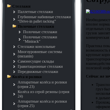
Стеллажи
Паллетные стеллажи
Глубинные набивные стеллажи
Необходимость
“Drive-in pallet racking”
вполне нормал
Полочные стеллажи
отдельных слу
Полочные стеллажи
грузов завозя
Полочные стеллажи
коммерческая
"Minirack"
Практика пока
Стеллажи консольные
возможность в
Многоуровневые системы
крупные корп
(mezanin)
транспортиров
Самонесущие склады
взаимодействи
Гравитационные стеллажи
полезной инф
Передвижные стеллажи
Сейчас же хо
Колёса и ролики
Аппаратные колёса и ролики
Транспо
(серия 23)
груз бы
Колёса из серой резины (серия
нескольк
24)
в дальн
Аппаратные колёса и ролики
Прохожд
(серия 25)
оформле