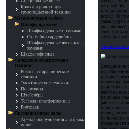
мусора, то он
Специальные колеса
который образ
Колеса и ролики для
или использов
грузоподъемной техники
штраф. Оптима
Металлическая мебель
такая услуга,
Шкафы одежные
дальнейшего 
Шкафы одежные с замками
того, чтобы 
мусорных кон
Скамейки гардеробные
Шкафы одежные ячеечные с
Топосъемка з
замками
Шкафы офисные
Складская и погрузочная
техника
Сегодня топос
исследованию
Роклы - гидравлические
построек, вме
тележки
проектировкой
Электрические тележки
происходит по
Погрузчики
работ по воз
Штабелёры
наличием пла
Тележки платформенные
работ по топо
Ричтраки
происходит по
проведенных г
Промышленные полы
непременно со
Аренда оборудования для пром.
поверхности з
полов
Заключительны