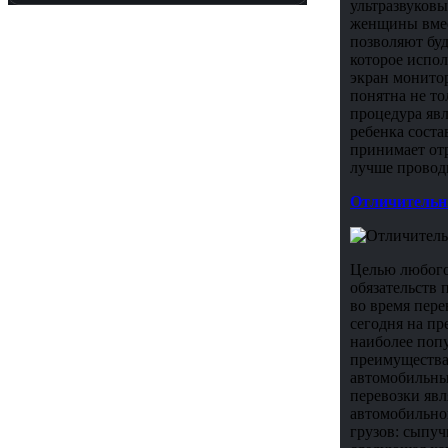
ультразвуков
женщины вмес
позволяют бу
которое испол
экран монитор
понятна не то
процедура явл
ребенка соста
принимает от
лучше провод
Отличительн
Целью любого
обязательств 
во время пере
сегодня на пр
наиболее попу
преимущества:
автомобильны
перевозки явл
автомобильно
грузов: сыпуч