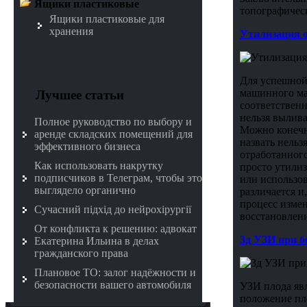
Ящики пластиковые
топографичес
Ящики пластиковые для
хранения
Утилизация о
Для успешной
машинного мас
Лучшее статьи
соответственн
нельзя вылива
Полное руководство по выбору и
Можно конечно
аренде складских помещений для
назвать нельз
эффективного бизнеса
отработанного
Как использовать накрутку
просто утилиз
подписчиков в Телеграм, чтобы это
или использов
выглядело органично
различается и
процесс измен
Сучасний підхід до нейрохірургії
восстановлен
От конфликта к решению: адвокат
3д УЗИ при б
Екатерина Ильина в делах
гражданского права
Плановое ТО: залог надёжности и
безопасности вашего автомобиля
УЗИ плода яв
положение пло