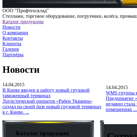
ООО "Профтехсклад"
Cтеллажи, торговое оборудование, погрузчики, колёса, промы
Каталог продукции
Новости
О компании
Контакты
Клиенты
Галерея
Партнёры
Новости
14.04.2015
14.04.2015
В Киеве введен в работу новый грузовой
WMS группы к
таможенный терминал
Предприятие «
Логистический оператор «Рабен Украина»
недавно стала
создал на своей базе новый грузовой терминал
помещениях ...
в г. Киеве. ...
Каталог продукции
Сотруд