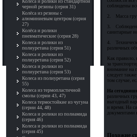
соблюсти все 
Колёса и ролики из стандартной
соблюдены вс
черной резины (серия 31)
Колёса из резины с
2. Масса груз
алюминиевым центром (серия
27)
3. Соблюдени
Колёса и ролики
санитарные н
пневматические (серия 28)
4. Техническ
Колеса и ролики из
различных объ
полиуретана (серия 51)
Колеса и ролики из
Как правило, 
полиуретана (серия 52)
за транспорти
Колеса и ролики из
внимание на п
полиуретана (серия 53)
следует такж
Колеса из полиуретана (серия
том случае, е
55)
Колеса из термопластичной
На сегодняш
смолы (серии 43, 47)
различных гр
выгодный вари
Колеса термостойкие из чугуна
и время. На с
(серии 44, 48)
документами 
Колеса и ролики из полиамида
(серия 46)
Колеса и ролики из полиамида
(серия 45)
Похожие ст