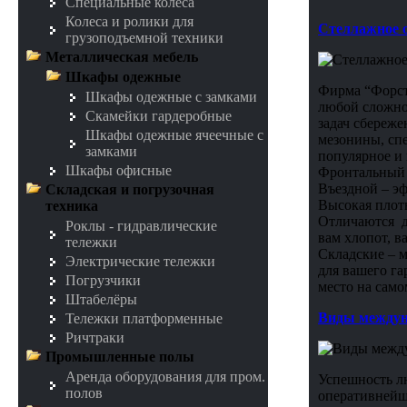
Специальные колеса
Колеса и ролики для
Стеллажное 
грузоподъемной техники
Металлическая мебель
Шкафы одежные
Фирма “Форст
Шкафы одежные с замками
любой сложнос
Скамейки гардеробные
задач сбереже
Шкафы одежные ячеечные с
мезонины, сп
замками
популярное и
Шкафы офисные
Фронтальный –
Въездной – э
Складская и погрузочная
Высокая плотн
техника
Отличаются д
Роклы - гидравлические
вам хлопот, в
тележки
Складские – 
Электрические тележки
для вашего г
Погрузчики
место на само
Штабелёры
Виды междун
Тележки платформенные
Ричтраки
Промышленные полы
Аренда оборудования для пром.
Успешность л
полов
оперативнейш