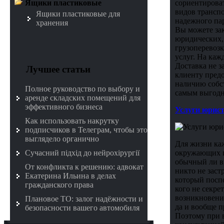
сориентироват
Ящики пластиковые
видов транспо
Ящики пластиковые для
надежного па
хранения
Вы можете зак
юридических, 
грузоперевозк
услуг. На каж
Доставка не з
Лучшее статьи
клиенту предо
наличию собс
Полное руководство по выбору и
самым выгодн
аренде складских помещений для
эффективного бизнеса
Услуги юрист
Как использовать накрутку
подписчиков в Телеграм, чтобы это
выглядело органично
Для жизни ка
Сучасний підхід до нейрохірургії
окружающих и 
обычный ли вы
От конфликта к решению: адвокат
никто не заст
Екатерина Ильина в делах
который посп
гражданского права
кого не секре
возникновения
Плановое ТО: залог надёжности и
да и вообще п
безопасности вашего автомобиля
Поэтому при 