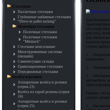
Стеллажи
Паллетные стеллажи
Глубинные набивные стеллажи
Для большинс
“Drive-in pallet racking”
транспортиров
Полочные стеллажи
что существуе
Полочные стеллажи
для того, что
Полочные стеллажи
ряд обязатель
"Minirack"
касается преи
сторон данног
Стеллажи консольные
Многоуровневые системы
1. Оперативн
(mezanin)
ежедневно.
Самонесущие склады
Гравитационные стеллажи
2. Экономия.
Передвижные стеллажи
3. Обеспечени
Колёса и ролики
автомобиль, 
Аппаратные колёса и ролики
транспортиров
(серия 23)
Колёса из серой резины (серия
Однако, что к
24)
следует реши
Аппаратные колёса и ролики
1. Организаци
(серия 25)