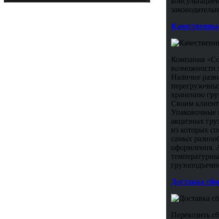
консультацией
законодательн
Качественные
Компания «Сон
возможности х
Наличие разв
перегрузочных
хранению гру
Своим клиент
Упаковочные 
акцизных гру
из которых сп
самых разноо
оформления. А
температурный
грузоподъемн
Доставка сб
Перевозить сб