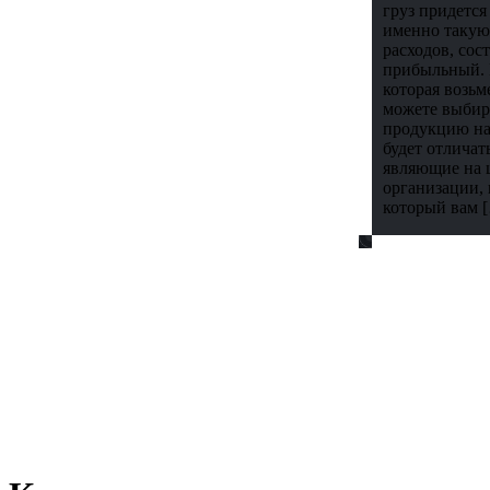
груз придетс
именно такую
расходов, сос
прибыльный. 
которая возьм
можете выбира
продукцию наз
будет отличат
являющие на ц
организации, 
который вам 