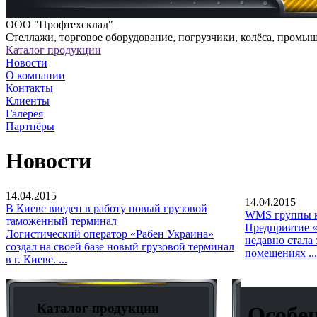
ООО "Профтехсклад"
Cтеллажи, торговое оборудование, погрузчики, колёса, промы
Каталог продукции
Новости
О компании
Контакты
Клиенты
Галерея
Партнёры
Новости
14.04.2015
14.04.2015
В Киеве введен в работу новый грузовой
WMS группы к
таможенный терминал
Предприятие «
Логистический оператор «Рабен Украина»
недавно стала
создал на своей базе новый грузовой терминал
помещениях ...
в г. Киеве. ...
Каталог продукции
Особен