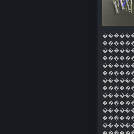
������
�����
������
�����
������
������
�����
������
������
������
������
������
������
������