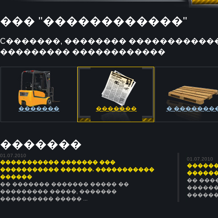
��� "������������"
C�������, �������� ������������
��������� ������������
�������
�������
� �������
�������
01.07.2010
01.07.2010
����������� ������� ���
������
����������� ������. �����������
�������
������
�� ���
�� ������� ������� ����� ��
������
���������
��������� �����, �������
�������
���������� ����� ...