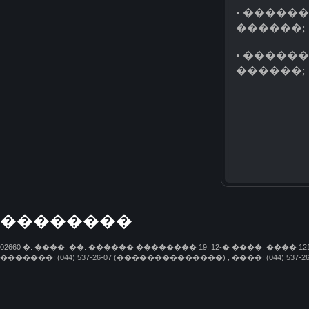
• �����
������;
• �����
������;
��������
02660 �. ����, ��. ������ �������� 19, 12-� ����, ���� 12
�������: (044) 537-26-07 (��������������) , ����: (044) 537-26