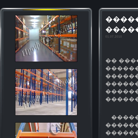
����
�����
01.07.2010
�� ���
�����
������
�����
������
�����
����
������
������