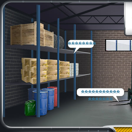
��������
�����������
�������