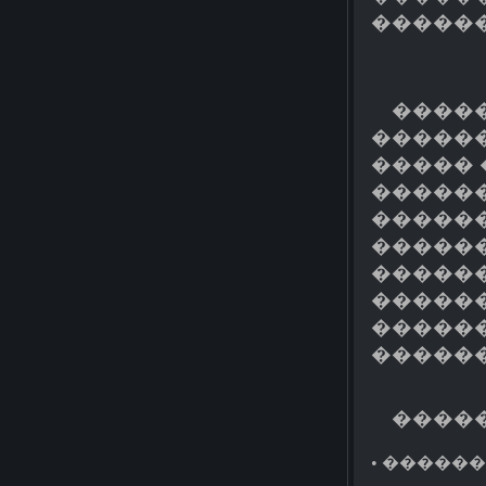
������
�����
�����
�����
������
������
������
������
�����
�����
������
����
• �����