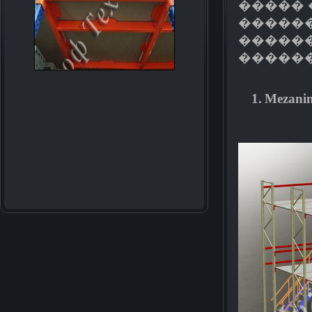
����� 
������
�����
������
1.
Mezani