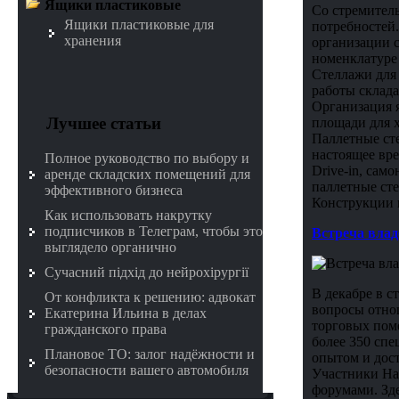
Ящики пластиковые
Со стремител
Ящики пластиковые для
потребностей
хранения
организации с
номенклатуре
Стеллажи для
работы склада
Организация 
Лучшее статьи
площади для х
Паллетные ст
настоящее вр
Полное руководство по выбору и
Drive-in, сам
аренде складских помещений для
паллетные сте
эффективного бизнеса
Конструкции 
Как использовать накрутку
подписчиков в Телеграм, чтобы это
Встреча влад
выглядело органично
Сучасний підхід до нейрохірургії
В декабре в с
От конфликта к решению: адвокат
вопросы отно
Екатерина Ильина в делах
торговых поме
гражданского права
более 350 спе
Плановое ТО: залог надёжности и
опытом и дос
безопасности вашего автомобиля
Участники На
форумами. Зд