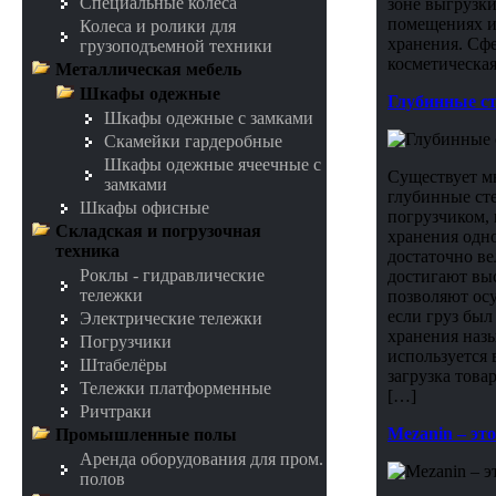
Специальные колеса
зоне выгрузк
помещениях и
Колеса и ролики для
хранения. Сфе
грузоподъемной техники
косметическая
Металлическая мебель
Шкафы одежные
Глубинные ст
Шкафы одежные с замками
Скамейки гардеробные
Шкафы одежные ячеечные с
Существует мн
замками
глубинные ст
Шкафы офисные
погрузчиком, 
Складская и погрузочная
хранения одно
техника
достаточно ве
Роклы - гидравлические
достигают вы
тележки
позволяют осу
если груз был
Электрические тележки
хранения наз
Погрузчики
используется 
Штабелёры
загрузка това
Тележки платформенные
[…]
Ричтраки
Mezanin – эт
Промышленные полы
Аренда оборудования для пром.
полов