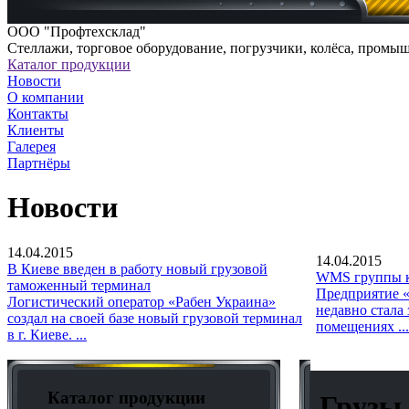
ООО "Профтехсклад"
Cтеллажи, торговое оборудование, погрузчики, колёса, промы
Каталог продукции
Новости
О компании
Контакты
Клиенты
Галерея
Партнёры
Новости
14.04.2015
14.04.2015
В Киеве введен в работу новый грузовой
WMS группы к
таможенный терминал
Предприятие «
Логистический оператор «Рабен Украина»
недавно стала
создал на своей базе новый грузовой терминал
помещениях ...
в г. Киеве. ...
Каталог продукции
Грузы 