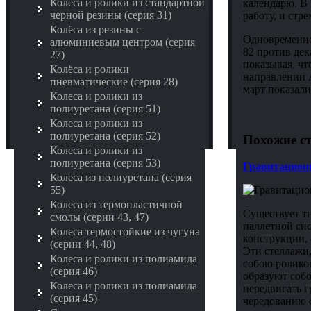
Колёса и ролики из стандартной
календарю. В
черной резины (серия 31)
работу, и стр
Колёса из резины с
Одновременно 
алюминиевым центром (серия
82 против дек
27)
показывая, чт
Колёса и ролики
направлении 
пневматические (серия 28)
март показал
Колеса и ролики из
полиуретана (серия 51)
Колеса и ролики из
полиуретана (серия 52)
Похожие ст
Колеса и ролики из
полиуретана (серия 53)
Гравитацион
Колеса из полиуретана (серия
55)
Колеса из термопластичной
Существует т
смолы (серии 43, 47)
паллетной си
Колеса термостойкие из чугуна
конструкции, 
(серии 44, 48)
Эти стеллажи, 
Колеса и ролики из полиамида
собою роликов
(серия 46)
образуют собо
Колеса и ролики из полиамида
передвигать г
(серия 45)
чередованию 