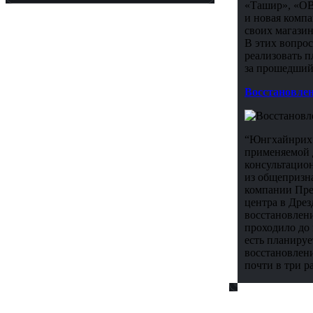
«Ташир», «OB
и новая компа
своих магази
В этих вопрос
реализовать 
за прошедший
Восстановлен
“Юнгхайнрих” 
применяемой д
консультацио
из общепризна
компании Прес
центра в Дрез
восстановлени
проходило до 
есть планируе
восстановлени
почти в три р