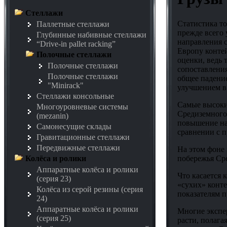
Стеллажи
Статистика то
Паллетные стеллажи
прежде всего 
Глубинные набивные стеллажи
направления с
“Drive-in pallet racking”
Европу конте
Полочные стеллажи
оценки, ведь 
Полочные стеллажи
сопоставления
Полочные стеллажи
общее падение
"Minirack"
улучшением в 
Стеллажи консольные
Самые высокие
Многоуровневые системы
Средиземного 
(mezanin)
повышение на
Самонесущие склады
сравнении с п
Гравитационные стеллажи
Передвижные стеллажи
На этом фоне 
побережья Сре
Колёса и ролики
Аппаратные колёса и ролики
Что касается 
(серия 23)
«сухих» конт
Колёса из серой резины (серия
показателям п
24)
Аппаратные колёса и ролики
Многие экспер
(серия 25)
расти, полага