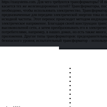
https://rzasystems.com. Для чего требуются трансформаторы? И 
касается тех же железнодорожных путей? Трансформаторы, поск
необходимо, чтобы использовать электричество. Трансформато
предназначенные для передачи электрической энергии тока из 
исходной частоты. Этот перенос происходит методом индукци
электрическое напряжение. Благодаря своей конструкции тран
высоковольтной сети, а затем преобразовывать его в электриче
потребителями, например, в наших домах, но есть также много
приложения. Другие типы трансформаторов: предохранительн
безопасного уровня; испытательный трансформатор – используе