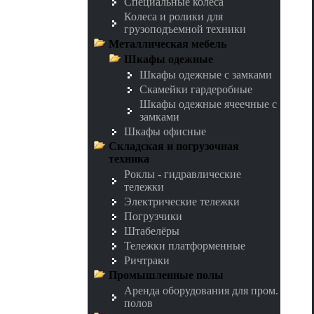
Специальные колеса
Колеса и ролики для
грузоподъемной техники
Металлическая мебель
Шкафы одежные
Шкафы одежные с замками
Скамейки гардеробные
Шкафы одежные ячеечные с
замками
Шкафы офисные
Складская и погрузочная
техника
Роклы - гидравлические
тележки
Электрические тележки
Погрузчики
Штабелёры
Тележки платформенные
Ричтраки
Промышленные полы
Аренда оборудования для пром.
полов