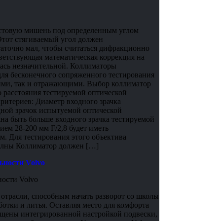
естовую мишень под определенным углом
Этот стягиваемый угол должен
таточно мал, чтобы считаться дифракционно
ветствующая математическая коррекция на
ась незначительной. Коллиматоры
для бесконечного сопряженного тестирования
ими, так и отражающими. Выбор коллиматор
о расстояния тестируемой оптической
ритериев: Диаметр входного зрачка
ной зрачок испытуемой оптической
жна быть больше входного зрачка тестируемой
ем 28-200 мм F/2,8 будет иметь
м. Для тестирования этого объектива
волны Коллиматор должен […]
ьности Volvo
 отрасли, способным начать разворот со школы
отки и литья. Оставляя место для комфорта
ащены интегрированной настройкой подвески,