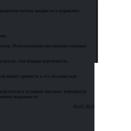
равлением потока жидкости и управлять
ров:
литель. Использование высококачественных
делитель, тем меньше вероятность
ля может привести к его поломке или
ределителя в условиях высоких температур
ижению надежности.
05.05.2023