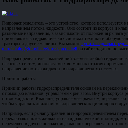
Гидрораспределитель – это устройство, которое используется в
направлением потока жидкости. Оно состоит из корпуса и кла
различные направления, в зависимости от положения рычага у
применяются в гидравлических системах техники и оборудовани
тракторы и другие машины. Вы можете
купить гидрораспредели
m.ru/katalog/gidravlika/gidroraspredeliteli
на сайте o-g-m.ru по выг
Гидрораспределитель – важнейший элемент любой гидравличес
насосных систем, используемых во многих отраслях промышле
направление потока жидкости в гидравлических системах.
Принцип работы
Принцип работы гидрораспределителя основан на переключени
с помощью клапанов, управляемых рычагом. Внутри корпуса р
поток жидкости. Клапаны, управляемые рычагом, переключают
чтобы управлять движением гидравлических цилиндров и друг
Например, если рычаг управления гидрораспределителем пере
переключают поток жидкости на гидравлический цилиндр, кот
перемещен в другое положение, клапаны переключают поток ж