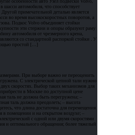
угие особенности авто Узел подвески Volvo,
 в шасси автомобиля, что способствует
 Другой примечательной деталью является
асси во время высокоскоростных поворотов, а
узова. Подкос Volvo объединяет стойки
купности эти стержни и опоры образуют раму
бину автомобиля от чрезмерного крена,
авляются со стандартной распоркой стойки . У
мощью простой […]
размерами. При выборе важно не переоценить
егружена. С электрической цепной тали нужно
 двух скоростях. Выбор таких механизмов для
 прибрести в Москве по доступной цене
ная таль не должна быть перегружена; –
пная таль должна преодолеть; – высота
дитесь, что длина достаточна для перемещения
ия в помещении и на открытом воздухе; –
 электрический с одной или двумя скоростями
ния и оптимального обращения; более тяжелый