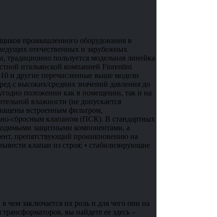
авщиков промышленного оборудования в
 ведущих отечественных и зарубежных
и, традиционно пользуется модельная линейка
естной итальянской компанией Fiorentini
fe-10 и другие перечисленные выше модели
ред с высоких/средних значений давления до
угодно положении как в помещении, так и на
тельной влажности (не допускается
оснащены встроенным фильтром,
ьно-сбросным клапаном (ПСК). В стандартных
бходимыми защитными компонентами, а
мент, препятствующий проникновению на
вывести клапан из строя; • стабилизирующие
в чем заключается их роль и для чего они на
 трансформаторов, вы найдете ее здесь –