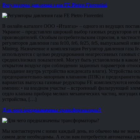
Регуляторы давления газа FE Pietro Fiorentini
В онлайн-каталоге ООО «Италгаз» – одного из ведущих пост
Украине – представлен широкий выбор газовых редукторов от
производителей. Особым потребительским спросом, в частност
регуляторов давления газа fe10, fe6, fe25, feS, выпускаемой изв
Minireg. Назначение и комплектация Регулятор давления газа 
используются с целью редуцирования неагрессивных газовых с
средних/низких показателей. Могут быть установлены в каком 
открытом воздухе при соблюдении заданных параметров относи
попадание внутрь устройства конденсата влаги). Устройства 
предохранительно-запорным клапаном (ПЗК) и предохранител
вариантах выпуска газовые редукторы FE комплектуются нео
именно: • на входном участке – встроенный фильтрующий эле
седло клапана прибора мелких механических частиц, могущих 
устройства, […]
Для чего предназначены трансформаторы?
Мы контактируем с ними каждый день, но обычно мы не знаем, 
самом деле необходимы. А если вам потребуется автоматика для