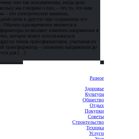
почему они так нежзаменимы, когда дело
ольку мы говорим о них, – это то, что нам
ры – это электрические машины,
одной цепи в другую при сохранении его
и. Обычно одновременно меняется и
сформаторы позволяют изменять напряжение в
ство, которое может использоваться
 других типов трансформаторов, учитывая их
ый трансформатор – снижение напряжения до
тся для […]
Разное
Здоровье
Культура
Общество
Отдых
Покупки
Советы
Строительство
Техника
Услуги
Уют