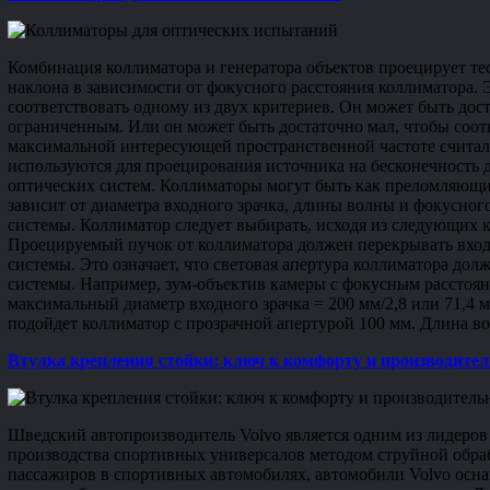
Комбинация коллиматора и генератора объектов проецирует т
наклона в зависимости от фокусного расстояния коллиматора. 
соответствовать одному из двух критериев. Он может быть дос
ограниченным. Или он может быть достаточно мал, чтобы соот
максимальной интересующей пространственной частоте считал
используются для проецирования источника на бесконечность 
оптических систем. Коллиматоры могут быть как преломляющ
зависит от диаметра входного зрачка, длины волны и фокусног
системы. Коллиматор следует выбирать, исходя из следующих к
Проецируемый пучок от коллиматора должен перекрывать вход
системы. Это означает, что световая апертура коллиматора дол
системы. Например, зум-объектив камеры с фокусным расстояни
максимальный диаметр входного зрачка = 200 мм/2,8 или 71,4 м
подойдет коллиматор с прозрачной апертурой 100 мм. Длина 
Втулка крепления стойки: ключ к комфорту и производител
Шведский автопроизводитель Volvo является одним из лидеров
производства спортивных универсалов методом струйной обраб
пассажиров в спортивных автомобилях, автомобили Volvo осн