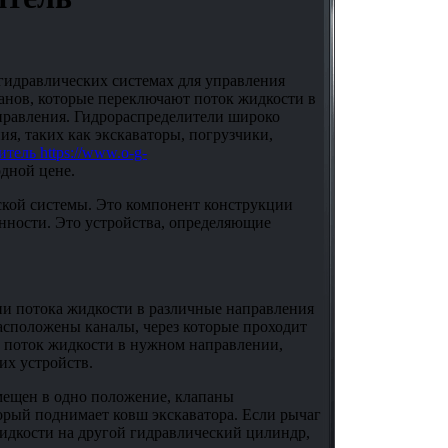
 гидравлических системах для управления
панов, которые переключают поток жидкости в
правления. Гидрораспределители широко
я, таких как экскаваторы, погрузчики,
тель https://www.o-g-
одной цене.
кой системы. Это компонент конструкции
нности. Это устройства, определяющие
и потока жидкости в различные направления
асположены каналы, через которые проходит
 поток жидкости в нужном направлении,
их устройств.
мещен в одно положение, клапаны
орый поднимает ковш экскаватора. Если рычаг
идкости на другой гидравлический цилиндр,