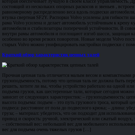
которая обеспечивает лучшую в своем классе управляемость. Др
состоящий из нескольких опорных раскосов и звеньев , встроен
равномерному распределению веса вдоль подвески автомобиля.
втулка свертная SF2Y. Распорки Volvo усилены для гибкости ш
рама Volvo усилена и делает автомобиль устойчивым к крену к
автомобиля и стабилизаторы поперечной устойчивости. В сово
внутри рамы автомобиля и поглощают изгиб шасси, защищая ка
особенно во время резких поворотов. Новые модели Volvo пост
старых Volvo можно унифицировать настройки подвески с по
Краткий обзор характеристик цепных талей
Прочная цепная таль отличается малым весом и компактными 
грузоподъемность, потому что цепная таль не должна быть пер
решить, хотите ли вы, чтобы устройство работало на одной или
подъема грузов, как шестеренные тали, которые сегодня можно
зависит от следующих характеристик: – грузоподъемность: цеп
высота подъема: подъем – это путь грузового троса, который це
подвеса: расстояние от пола до подвесного крюка; – длина: убе
груза; – материал: убедитесь, что он подходит для использован
привод и скорость: ручной, электрический или сжатый воздух,
– собственный вес: небольшой вес для мобильного использова
вес для подъема очень тяжелых грузов […]