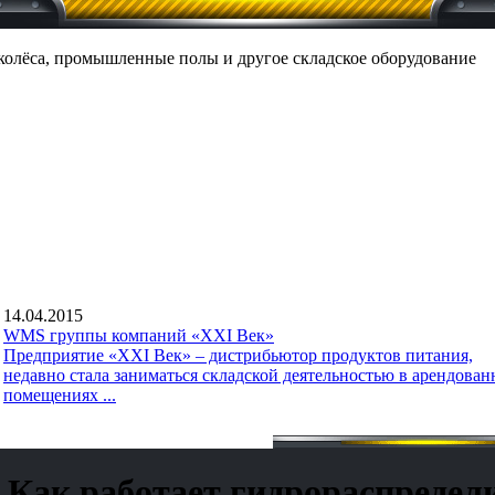
 колёса, промышленные полы и другое складское оборудование
14.04.2015
WMS группы компаний «XXI Век»
Предприятие «XXI Век» – дистрибьютор продуктов питания,
недавно стала заниматься складской деятельностью в арендова
помещениях ...
Как работает гидрораспредел